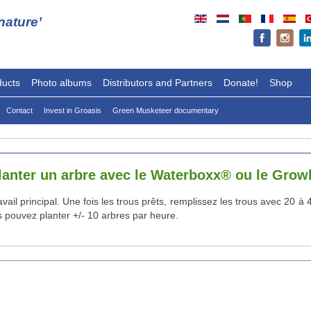
ature’
ducts
Photo albums
Distributors and Partners
Donate!
Shop
Contact
Invest in Groasis
Green Musketeer documentary
planter un arbre avec le Waterboxx® ou le Gro
vail principal. Une fois les trous prêts, remplissez les trous avec 20 à
s pouvez planter +/- 10 arbres par heure.