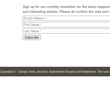
Sign up for our monthly newsletter for the latest happe
and interesting articles. Please do confirm the mail sent t
Copyright © - Design, texts, pictures, trademarks Groasis and Waterboxx. The use of