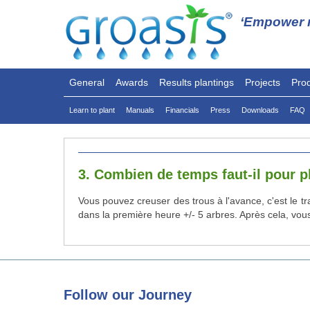
‘Empower n
General
Awards
Results plantings
Projects
Pro
Learn to plant
Manuals
Financials
Press
Downloads
FAQ
3. Combien de temps faut-il pour 
Vous pouvez creuser des trous à l'avance, c'est le tra
dans la première heure +/- 5 arbres. Après cela, vou
Follow
our Journey