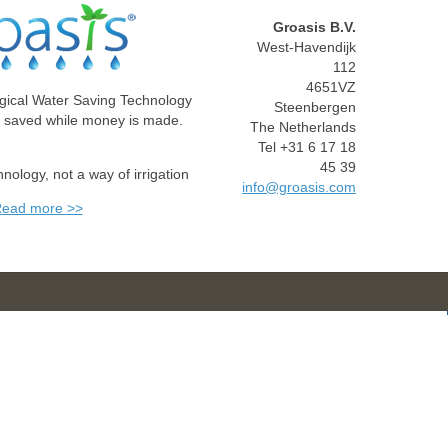
Groasis B.V.
West-Havendijk
112
4651VZ
gical Water Saving Technology
Steenbergen
e saved while money is made.
The Netherlands
Tel +31 6 17 18
45 39
chnology, not a way of irrigation
info@groasis.com
ead more >>