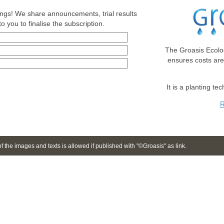
nings! We share announcements, trial results
o you to finalise the subscription.
The Groasis Ecolo
ensures costs ar
It is a planting te
R
 the images and texts is allowed if published with "©Groasis" as link.