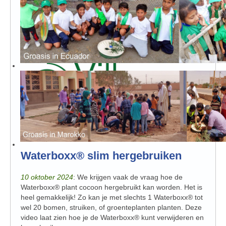
presenteren hoe de baanbrekende technologie van
Groasis bijdraagt aan voedselzekerheid in droge
gebieden, zonder gebruik te maken van irrigatie.
Ontdek
meer over Groasis' deelname aan de Villars Institute
Summit 2025
.
Waterboxx® slim hergebruiken
10 oktober 2024
: We krijgen vaak de vraag hoe de
Waterboxx® plant cocoon hergebruikt kan worden. Het is
heel gemakkelijk! Zo kan je met slechts 1 Waterboxx® tot
wel 20 bomen, struiken, of groenteplanten planten. Deze
video laat zien hoe je de Waterboxx® kunt verwijderen en