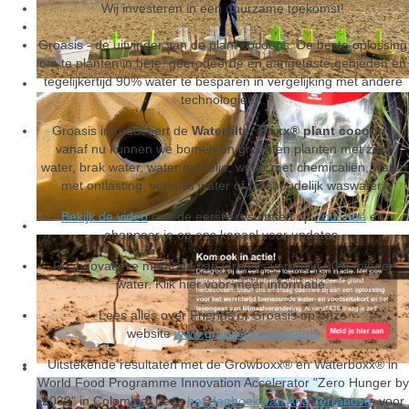
Wij investeren in een duurzame toekomst!
Groasis - de uitvinder van de plant cocoons. De beste oplossing
om te planten in hete, geërodeerde en aangetaste gebieden en
tegelijkertijd 90% water te besparen in vergelijking met andere
technologieën.
Groasis introduceert de
Waterfilter Boxx® plant cocoon
-
vanaf nu kunnen we bomen en groenten planten met zout
water, brak water, water met olie, water met chemicaliën, water
met ontlasting, vervuild water of huishoudelijk waswater.
Bekijk de video
met de eerste resultaten op
YouTube
en
abonneer je op ons kanaal voor updates.
De innovatieve methode van Groasis verbruikt 90% minder
water. Klik hier voor meer informatie.
Lees alles over Friends of Groasis op onze
website
www.groasis.investments
Uitstekende resultaten met de Growboxx® en Waterboxx® in
World Food Programme Innovation Accelerator "Zero Hunger by
2030" in Colombia. Lees
het dagboek van Ana Terranova
, voor