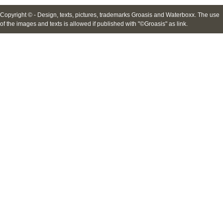
Copyright © - Design, texts, pictures, trademarks Groasis and Waterboxx. The use
of the images and texts is allowed if published with "©Groasis" as link.