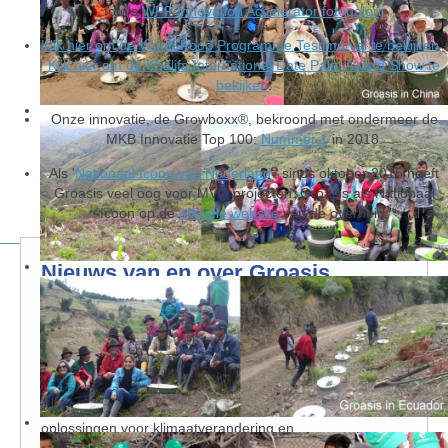
foto's
WFP Innovation Accelerator fotogalerij
Klik hier om de World Food Programme Testimonial te bekijken
-
Klik hier om de Khalifa International Date Palm Award Show te
bekijken
.
Onze innovatie, de Growboxx®, bekroond met ondermeer de
MKB Innovatie Top 100:
Nummer 1
in 2018.
Als '
Nationaal Icoon van Nederland
', sinds oktober 2016 heeft
Groasis veel oog voor MVO projecten. Groasis als Nationaal
Icoon op de
officiële website
van de overheid.
Nieuws
van en over Groasis
Groasis bij Villars Summit
14 maart 2025
: Van 18 tot 22 maart 2025 neemt Groasis
deel aan de prestigieuze Villars Institute Summit, waar
wereldwijde experts samenwerken aan duurzame
oplossingen voor klimaatverandering en
voedselzekerheid. Op 21 maart zal onze CEO Wout Hoff