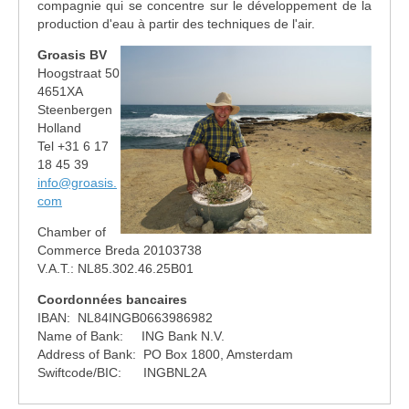
compagnie qui se concentre sur le développement de la
production d'eau à partir des techniques de l'air.
Groasis BV
Hoogstraat 50
4651XA
Steenbergen
Holland
Tel +31 6 17
18 45 39
info@groasis.
com
Chamber of
Commerce Breda 20103738
V.A.T.: NL85.302.46.25B01
Coordonnées bancaires
IBAN: NL84INGB0663986982
Name of Bank: ING Bank N.V.
Address of Bank: PO Box 1800, Amsterdam
Swiftcode/BIC: INGBNL2A