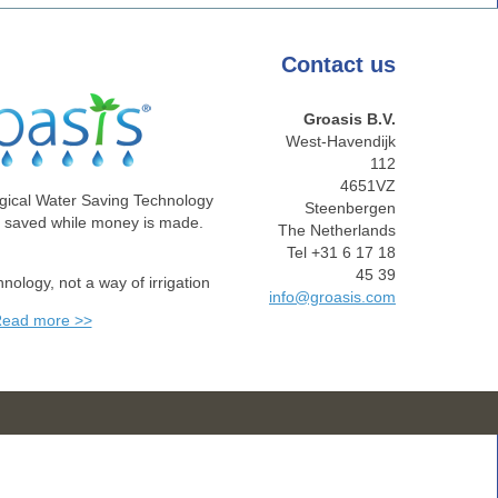
Contact
us
Groasis B.V.
West-Havendijk
112
4651VZ
gical Water Saving Technology
Steenbergen
e saved while money is made.
The Netherlands
Tel +31 6 17 18
45 39
chnology, not a way of irrigation
info@groasis.com
ead more >>