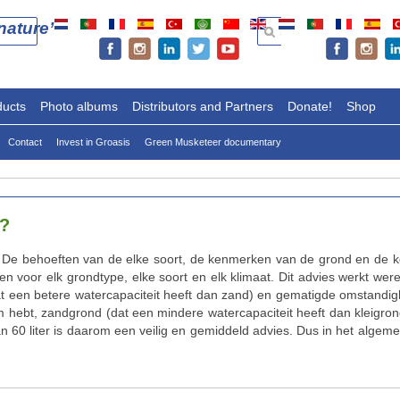
ature’
ducts
Photo albums
Distributors and Partners
Donate!
Shop
Contact
Invest in Groasis
Green Musketeer documentary
g?
. De behoeften van de elke soort, de kenmerken van de grond en de ke
 voor elk grondtype, elke soort en elk klimaat. Dit advies werkt wereld
at een betere watercapaciteit heeft dan zand) en gematigde omstand
om hebt, zandgrond (dat een mindere watercapaciteit heeft dan kleig
n 60 liter is daarom een veilig en gemiddeld advies. Dus in het al