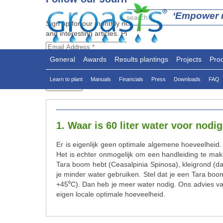
‘Empower n
General
Awards
Results plantings
Projects
Pro
Learn to plant
Manuals
Financials
Press
Downloads
FAQ
1. Waar is 60 liter water voor nodi
Er is eigenlijk geen optimale algemene hoeveelheid
Het is echter onmogelijk om een handleiding te maken
Tara boom hebt (Ceasalpinia Spinosa), kleigrond (d
je minder water gebruiken. Stel dat je een Tara bo
+45⁰C). Dan heb je meer water nodig. Ons advies va
eigen locale optimale hoeveelheid.