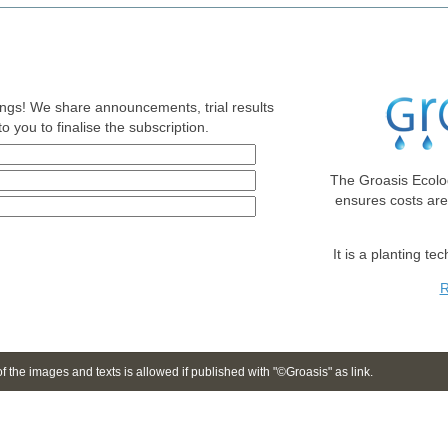
nings! We share announcements, trial results
o you to finalise the subscription.
The Groasis Ecolo
ensures costs ar
It is a planting te
R
 the images and texts is allowed if published with "©Groasis" as link.