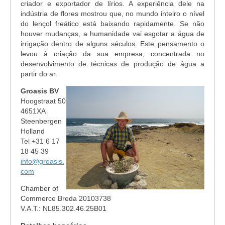
criador e exportador de lírios. A experiência dele na
indústria de flores mostrou que, no mundo inteiro o nível
do lençol freático está baixando rapidamente. Se não
houver mudanças, a humanidade vai esgotar a água de
irrigação dentro de alguns séculos. Este pensamento o
levou à criação da sua empresa, concentrada no
desenvolvimento de técnicas de produção de água a
partir do ar.
Groasis BV
Hoogstraat 50
4651XA
Steenbergen
Holland
Tel +31 6 17
18 45 39
info@groasis.
com
Chamber of
Commerce Breda 20103738
V.A.T.: NL85.302.46.25B01