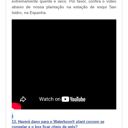
extremamente quente e seco. Por favor, confira o vídeo
abaixo de nossa plantação na estação de esqui San
Isidro, na Espanha.
13. Haverá dano para o Waterboxx® plant cocoon se
congelar e o box ficar cheio de gelo?