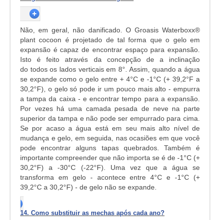
Não, em geral, não danificado. O Groasis Waterboxx®
plant cocoon é projetado de tal forma que o gelo em
expansão é capaz de encontrar espaço para expansão.
Isto é feito através da concepção de a inclinação
do todos os lados verticais em 8°. Assim, quando a água
se expande como o gelo entre + 4°C e -1°C (+ 39,2°F a
30,2°F), o gelo só pode ir um pouco mais alto - empurra
a tampa da caixa - e encontrar tempo para a expansão.
Por vezes há uma camada pesada de neve na parte
superior da tampa e não pode ser empurrado para cima.
Se por acaso a água está em seu mais alto nível de
mudança e gelo, em seguida, nas ocasiões em que você
pode encontrar alguns tapas quebrados. Também é
importante compreender que não importa se é de -1°C (+
30,2°F) a -30°C (-22°F). Uma vez que a água se
transforma em gelo - acontece entre 4°C e -1°C (+
39,2°C a 30,2°F) - de gelo não se expande.
14. Como substituir as mechas após cada ano?