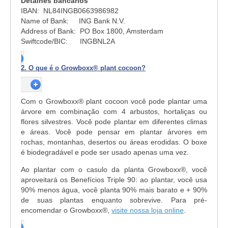
Detalhes bancários
IBAN: NL84INGB0663986982
Name of Bank: ING Bank N.V.
Address of Bank: PO Box 1800, Amsterdam
Swiftcode/BIC: INGBNL2A
2. O que é o Growboxx® plant cocoon?
Com o Growboxx® plant cocoon você pode plantar uma
árvore em combinação com 4 arbustos, hortaliças ou
flores silvestres. Você pode plantar em diferentes climas
e áreas. Você pode pensar em plantar árvores em
rochas, montanhas, desertos ou áreas erodidas. O boxe
é biodegradável e pode ser usado apenas uma vez.
Ao plantar com o casulo da planta Growboxx®, você
aproveitará os Benefícios Triple 90: ao plantar, você usa
90% menos água, você planta 90% mais barato e + 90%
de suas plantas enquanto sobrevive. Para pré-
encomendar o Growboxx®,
visite nossa loja online
.