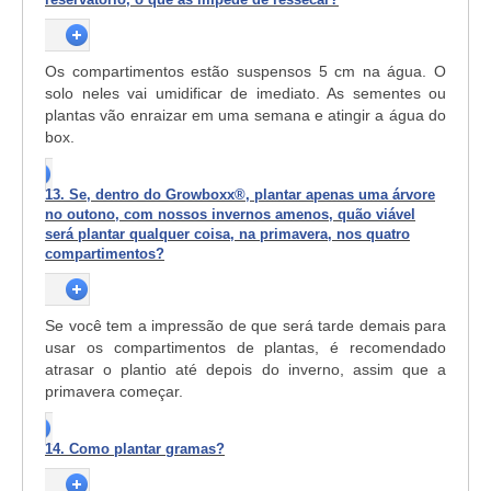
Os compartimentos estão suspensos 5 cm na água. O
solo neles vai umidificar de imediato. As sementes ou
plantas vão enraizar em uma semana e atingir a água do
box.
13. Se, dentro do Growboxx®, plantar apenas uma árvore
no outono, com nossos invernos amenos, quão viável
será plantar qualquer coisa, na primavera, nos quatro
compartimentos?
Se você tem a impressão de que será tarde demais para
usar os compartimentos de plantas, é recomendado
atrasar o plantio até depois do inverno, assim que a
primavera começar.
14. Como plantar gramas?