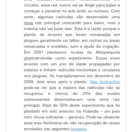
círculos, essa raiz nunca vai se dirigir para baixo e
começar a penetrar no solo árido ou rochoso. Com
sorte, algumas radículas vão desenvolver uma
nova
raiz principal crescendo para baixo, mas a
maioria não vai fazer isso. Esta é a razão porque o
plantio de árvores que foram enraizadas em
plugues geralmente vai falhar, em rochas ou áreas
ressecadas e erodidas, sem a ajuda de irrigação.
Em 2007 plantamos mudas de Metasequoia
glyptostroboide como experimento. Essas eram
árvores com um ano de idade propagadas por
estacas e tinham radículas horizontais e circulares
nos plugues. As transplantamos em dezembro de
2009, dois anos após o plantio.
Nas ilustrações
pode-se ver que a maioria das radículas não se
recuperou e menos de 20% das mudas
sobreviventes desenvolveram uma nova raiz
principal. Mais de 50% deste experimento que foi
plantado em solo arenoso na Holanda – um país
com chuva suficiente – pereceu. Pode-se observar
esse mau fenômeno de não recuperação de raízes
enroladas nas seguintes
imagens
.