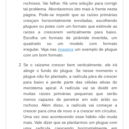
rochosos. Vai falhar. Há uma solução para corrigir
tal problema. Abordaremos isto mais à frente nesta
página. Pode-se impedir que as raízes primárias
cresçam horizontalmente enroladas, escolhendo
plugues ou potes com um formato que estimule as
raízes a crescerem verticalmente para baixo.
Escolha um formato de pirâmide invertida, um
quadrado ou um modelo com formato
irregular.
Veja nas
imagens
um exemplo de plugue
com um bom formato.
Se o raizame crescer bem verticalmente, ele irá
atingir o fundo do plugue. Se nesse momento o
plugue não for plantado, a radícula pára de crescer
para baixo e perde parte das células ativas do
meristema apical. A radícula vai se dividir em
muitas raízes primárias pequenas que serão
menos capazes de penetrar em solo árido ou
rochoso. Além disso, a radícula vai começar a
crescer para cima de novo e a crescer em círculos.
Uma vez isso acontecendo esse hábito não muda
mais. Vale dizer que se plantarmos um plugue com
uma radícula crescendo horizontalmente em