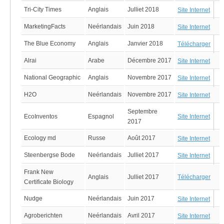
Tri-City Times
Anglais
Julliet 2018
Site Internet
MarketingFacts
Neérlandais
Juin 2018
Site Internet
The Blue Economy
Anglais
Janvier 2018
Télécharger
Alrai
Arabe
Décembre 2017
Site Internet
National Geographic
Anglais
Novembre 2017
Site Internet
H2O
Neérlandais
Novembre 2017
Site Internet
Septembre
Site Internet
EcoInventos
Espagnol
2017
Ecology md
Russe
Août 2017
Site Internet
Steenbergse Bode
Neérlandais
Julliet 2017
Site Internet
Frank New
Anglais
Julliet 2017
Télécharger
Certificate Biology
Nudge
Neérlandais
Juin 2017
Site Internet
Agroberichten
Neérlandais
Avril 2017
Site Internet