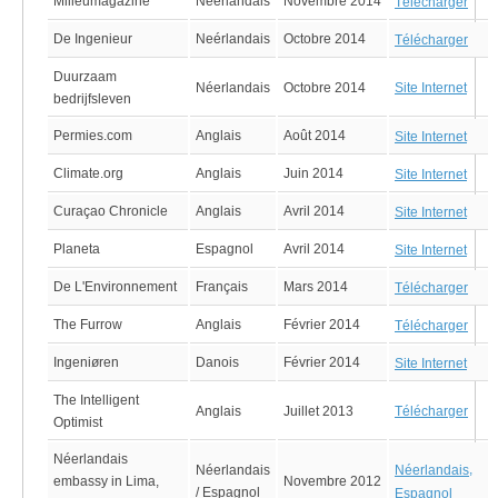
Milieumagazine
Neérlandais
Novembre 2014
Télécharger
De Ingenieur
Neérlandais
Octobre 2014
Télécharger
Duurzaam
Néerlandais
Octobre 2014
Site Internet
bedrijfsleven
Permies.com
Anglais
Août 2014
Site Internet
Climate.org
Anglais
Juin 2014
Site Internet
Curaçao Chronicle
Anglais
Avril 2014
Site Internet
Planeta
Espagnol
Avril 2014
Site Internet
De L'Environnement
Français
Mars 2014
Télécharger
The Furrow
Anglais
Février 2014
Télécharger
Ingeniøren
Danois
Février 2014
Site Internet
The Intelligent
Anglais
Juillet 2013
Télécharger
Optimist
Néerlandais
,
Néerlandais
Néerlandais
embassy in Lima,
Novembre 2012
/ Espagnol
Espagnol