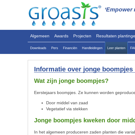
‘Empower n
Algemeen
Awards
Projecten
Resultaten planting
Downloads
Pers
Financiën
Handleidingen
Leer planten
FA
Informatie over jonge boompjes 
Wat zijn jonge boompjes?
Eerstejaars boompjes. Ze kunnen worden geproducee
Door middel van zaad
Vegetatief via stekken
Jonge boompjes kweken door midd
In het algemeen produceren zaden planten die variab