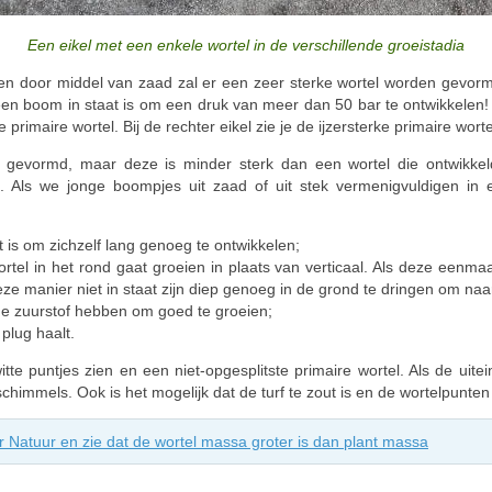
Een eikel met een enkele wortel in de verschillende groeistadia
n door middel van zaad zal er een zeer sterke wortel worden gevormd. 
een boom in staat is om een druk van meer dan 50 bar te ontwikkelen! 
primaire wortel. Bij de rechter eikel zie je de ijzersterke primaire worte
 gevormd, maar deze is minder sterk dan een wortel die ontwikkeld
n. Als we jonge boompjes uit zaad of uit stek vermenigvuldigen in
t is om zichzelf lang genoeg te ontwikkelen;
 in het rond gaat groeien in plaats van verticaal. Als deze eenmaal 
ze manier niet in staat zijn diep genoeg in de grond te dringen om naar
e zuurstof hebben om goed te groeien;
plug haalt.
te puntjes zien en een niet-opgesplitste primaire wortel. Als de uitein
himmels. Ook is het mogelijk dat de turf te zout is en de wortelpunten b
r Natuur en zie dat de wortel massa groter is dan plant massa