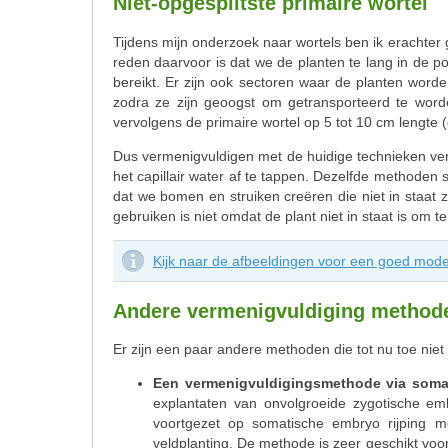
Niet-opgesplitste primaire wortel
Tijdens mijn onderzoek naar wortels ben ik erachte
reden daarvoor is dat we de planten te lang in de po
bereikt. Er zijn ook sectoren waar de planten worde
zodra ze zijn geoogst om getransporteerd te worden
vervolgens de primaire wortel op 5 tot 10 cm lengte (
Dus vermenigvuldigen met de huidige technieken vero
het capillair water af te tappen. Dezelfde methoden s
dat we bomen en struiken creëren die niet in staat z
gebruiken is niet omdat de plant niet in staat is om
Kijk naar de afbeeldingen voor een goed model
Andere vermenigvuldiging method
Er zijn een paar andere methoden die tot nu toe niet 
Een vermenigvuldigingsmethode via soma
explantaten van onvolgroeide zygotische e
voortgezet op somatische embryo rijping 
veldplanting. De methode is zeer geschikt voo