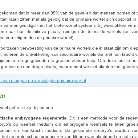
r gekomen dat in meer dan 95% van de gevallen dat mensen bomen of bos
tten laten zitten met als gevolg dat de primaire wortel zich opsplitst
n vermenigvuldigd met het blote-wortel-systeem. Bij wijnstokken verm
 naar hun definitieve plaats, reinigen de telers de wortels (en ver
en vernietigen dus de primaire wortel).
orzaken verwoesting van de primaire wortels die in staat zijn om die
timuleren de ontwikkeling van secundaire wortels die met hun kracht van
ijn om in droge gebieden te groeien zonder hulp. Om deze fout te herst
 te groeien op een droge plaats, maar omdat we niet planten met goede 
 van pluggen en vernietigde primaire wortel
en
veel gebruikt zijn bij bomen.
tische embryogene regeneratie
. Dit is een methode voor de rege
mbryo’s op weefsel medium om embryogene weefsels te laten groe
medium en kiemkracht medium. De gekiemde embryo's worden verd
r het op grote schaal produceren van klonen van plantgoed en nuttig 