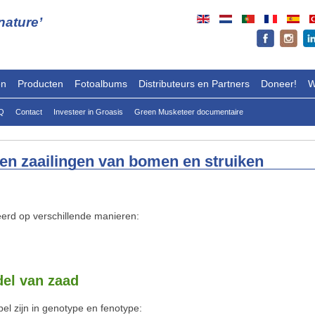
ature’
en
Producten
Fotoalbums
Distributeurs en Partners
Doneer!
W
Q
Contact
Investeer in Groasis
Green Musketeer documentaire
en zaailingen van bomen en struiken
rd op verschillende manieren:
el van zaad
el zijn in genotype en fenotype: