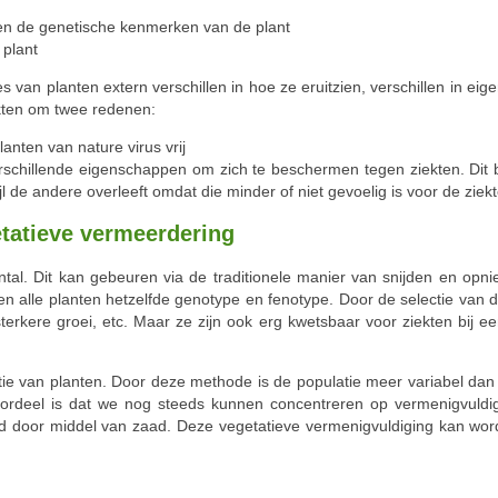
en de genetische kenmerken van de plant
 plant
 van planten extern verschillen in hoe ze eruitzien, verschillen in ei
ekten om twee redenen:
anten van nature virus vrij
rschillende eigenschappen om zich te beschermen tegen ziekten. Dit b
jl de andere overleeft omdat die minder of niet gevoelig is voor de ziekt
tatieve vermeerdering
tal. Dit kan gebeuren via de traditionele manier van snijden en opnie
alle planten hetzelfde genotype en fenotype. Door de selectie van 
terkere groei, etc. Maar ze zijn ook erg kwetsbaar voor ziekten bij
atie van planten. Door deze methode is de populatie meer variabel dan
oordeel is dat we nog steeds kunnen concentreren op vermenigvuld
 door middel van zaad. Deze vegetatieve vermenigvuldiging kan word