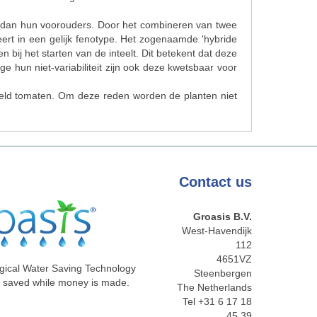
ker dan hun voorouders. Door het combineren van twee
eert in een gelijk fenotype. Het zogenaamde 'hybride
bij het starten van de inteelt. Dit betekent dat deze
hun niet-variabiliteit zijn ook deze kwetsbaar voor
rbeeld tomaten. Om deze reden worden de planten niet
Contact
us
Groasis B.V.
West-Havendijk
112
4651VZ
gical Water Saving Technology
Steenbergen
e saved while money is made.
The Netherlands
Tel +31 6 17 18
45 39