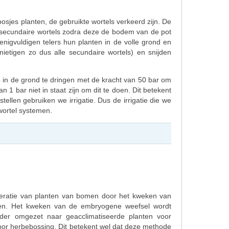
jes planten, de gebruikte wortels verkeerd zijn. De
 in secundaire wortels zodra deze de bodem van de pot
enigvuldigen telers hun planten in de volle grond en
nietigen zo dus alle secundaire wortels) en snijden
p in de grond te dringen met de kracht van 50 bar om
 1 bar niet in staat zijn om dit te doen. Dit betekent
ellen gebruiken we irrigatie. Dus de irrigatie die we
wortel systemen.
neratie van planten van bomen door het kweken van
ien. Het kweken van de embryogene weefsel wordt
er omgezet naar geacclimatiseerde planten voor
voor herbebossing. Dit betekent wel dat deze methode