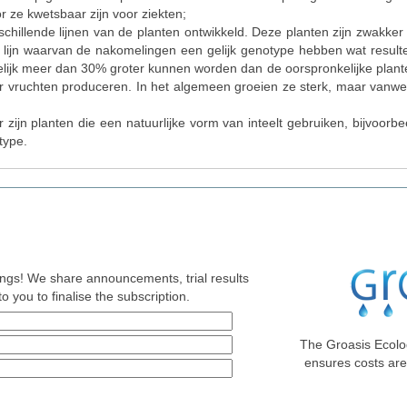
or ze kwetsbaar zijn voor ziekten;
erschillende lijnen van de planten ontwikkeld. Deze planten zijn zwak
de lijn waarvan de nakomelingen een gelijk genotype hebben wat result
elijk meer dan 30% groter kunnen worden dan de oorspronkelijke planten 
vruchten produceren. In het algemeen groeien ze sterk, maar vanwege 
Er zijn planten die een natuurlijke vorm van inteelt gebruiken, bijvoo
type.
nings! We share announcements, trial results
o you to finalise the subscription.
The Groasis Ecolo
ensures costs ar