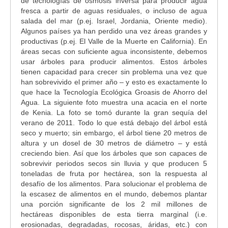
de tecnologías de ósmosis inversa para producir agua
fresca a partir de aguas residuales, o incluso de agua
salada del mar (p.ej. Israel, Jordania, Oriente medio).
Algunos países ya han perdido una vez áreas grandes y
productivas (p.ej. El Valle de la Muerte en California). En
áreas secas con suficiente agua inconsistente, debemos
usar árboles para producir alimentos. Estos árboles
tienen capacidad para crecer sin problema una vez que
han sobrevivido el primer año – y esto es exactamente lo
que hace la Tecnología Ecológica Groasis de Ahorro del
Agua. La siguiente foto muestra una acacia en el norte
de Kenia. La foto se tomó durante la gran sequía del
verano de 2011. Todo lo que está debajo del árbol está
seco y muerto; sin embargo, el árbol tiene 20 metros de
altura y un dosel de 30 metros de diámetro – y está
creciendo bien. Así que los árboles que son capaces de
sobrevivir periodos secos sin lluvia y que producen 5
toneladas de fruta por hectárea, son la respuesta al
desafío de los alimentos. Para solucionar el problema de
la escasez de alimentos en el mundo, debemos plantar
una porción significante de los 2 mil millones de
hectáreas disponibles de esta tierra marginal (i.e.
erosionadas, degradadas, rocosas, áridas, etc.) con