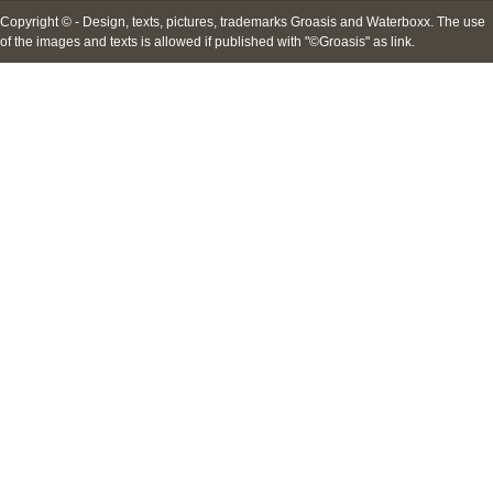
Copyright © - Design, texts, pictures, trademarks Groasis and Waterboxx. The use
of the images and texts is allowed if published with "©Groasis" as link.