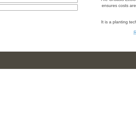
ensures costs ar
It is a planting te
R