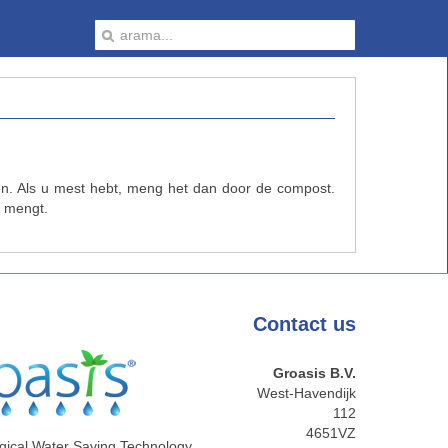
en. Als u mest hebt, meng het dan door de compost.
t mengt.
Contact
us
Groasis B.V.
West-Havendijk
112
4651VZ
gical Water Saving Technology