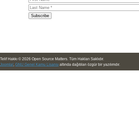
Telif Hakkı © 2026 Open Source Matters. Tüm Hakları Saklıdır.
Joomla!
,
GNU Genel Kamu Lisansı
altında dağıtılan özgür bir yazılımdır.