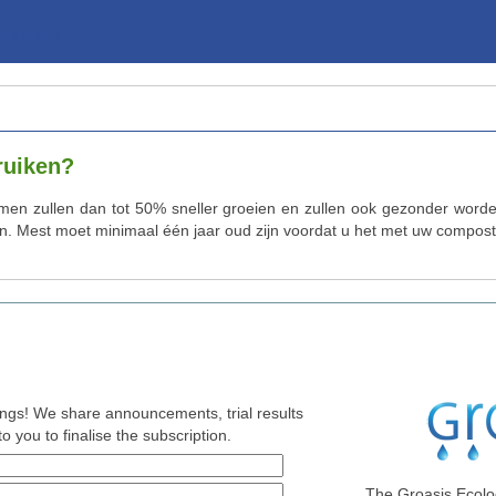
ature’
ruiken?
men zullen dan tot 50% sneller groeien en zullen ook gezonder word
en. Mest moet minimaal één jaar oud zijn voordat u het met uw compos
nings! We share announcements, trial results
o you to finalise the subscription.
The Groasis Ecolo