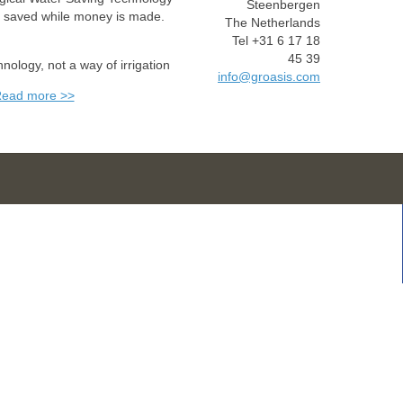
Steenbergen
e saved while money is made.
The Netherlands
Tel +31 6 17 18
45 39
chnology, not a way of irrigation
info@groasis.com
ead more >>